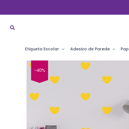
Ir
para
o
conteúdo
Etiqueta Escolar
Adesivo de Parede
Pap
-40%