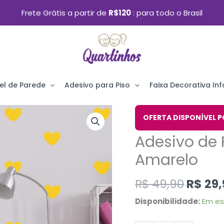
Frete Grátis a partir de
R$120
para todo o Brasil
el de Parede
Adesivo para Piso
Faixa Decorativa Infa
O
Adesivo
OFERTA DISPONÍVEL P
preço
de
Adesivo de 
origin
Parede
era:
Amarelo
Infantil
R$ 49,
Coração
R$
49,90
R$
29,
Amarelo
Disponibilidade:
Em e
quantidade