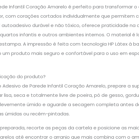
ede Infantil Coração Amarelo é perfeito para transformar 
or, com corações cortados individualmente que permitem c
il autoadesivo durável e não tóxico, oferece praticidade n
quartos infantis e outros ambientes internos. O material é la
estampa. A impressão é feita com tecnologia HP Látex à ba
do um produto mais seguro e confortável para o uso em es
icação do produto?
o Adesivo de Parede Infantil Coração Amarelo, prepare a supe
 lisa, seca e totalmente livre de poeira, pó de gesso, gord
evemente úmido e aguarde a secagem completa antes de i
eas úmidas ou recém-pintadas.
reparada, recorte as peças da cartela e posicione as maio
relos até encontrar o arranjo que mais combina com o am