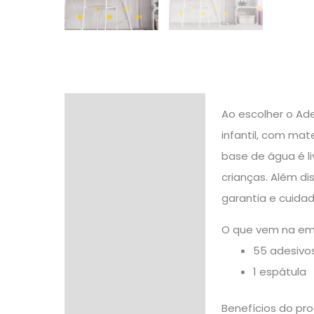
Descrição
Ao escolher o Ad
infantil, com mat
Informação adicional
base de água é li
Avaliações (0)
crianças. Além di
garantia e cuida
O que vem na e
55 adesivo
1 espátula
Benefícios do pr