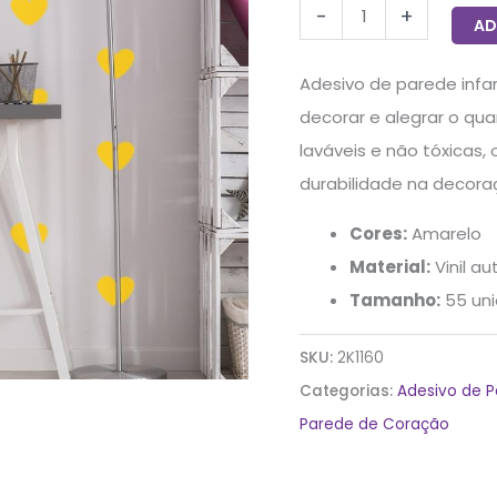
-
+
AD
Adesivo de parede infa
decorar e alegrar o qu
laváveis e não tóxicas,
durabilidade na decora
Cores:
Amarelo
Material:
Vinil a
Tamanho:
55 uni
SKU:
2K1160
Categorias:
Adesivo de 
Parede de Coração