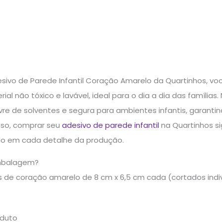
esivo de Parede Infantil Coração Amarelo da Quartinhos, v
erial não tóxico e lavável, ideal para o dia a dia das famíli
vre de solventes e segura para ambientes infantis, garanti
sso, comprar seu
adesivo de parede infantil
na Quartinhos si
do em cada detalhe da produção.
mbalagem?
s de coração amarelo de 8 cm x 6,5 cm cada (cortados ind
oduto