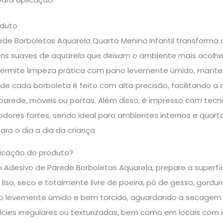
oduto
ede Borboletas Aquarela Quarto Menina Infantil transforma
ns suaves de aquarela que deixam o ambiente mais acolhed
 permite limpeza prática com pano levemente úmido, mante
l de cada borboleta é feito com alta precisão, facilitando a 
arede, móveis ou portas. Além disso, é impresso com tecn
odores fortes, sendo ideal para ambientes internos e quar
ara o dia a dia da criança.
icação do produto?
o Adesivo de Parede Borboletas Aquarela, prepare a superfíc
liso, seco e totalmente livre de poeira, pó de gesso, gordura
levemente úmido e bem torcido, aguardando a secagem com
ícies irregulares ou texturizadas, bem como em locais com in