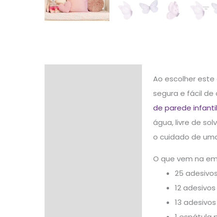
Descrição
Ao escolher este 
segura e fácil d
Informação adicional
de parede infanti
Avaliações (0)
água, livre de so
o cuidado de uma
O que vem na e
25 adesivos
12 adesivos
13 adesivos
1 espátula 