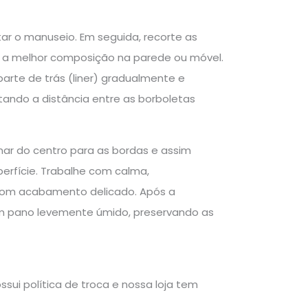
tar o manuseio. Em seguida, recorte as
ir a melhor composição na parede ou móvel.
arte de trás (liner) gradualmente e
ando a distância entre as borboletas
onar do centro para as bordas e assim
uperfície. Trabalhe com calma,
 com acabamento delicado. Após a
m pano levemente úmido, preservando as
sui política de troca e nossa loja tem