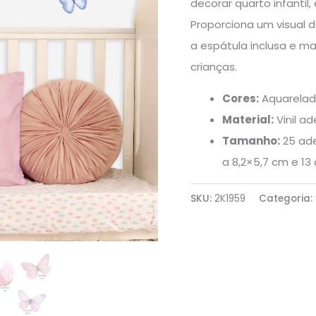
decorar quarto infantil
quantidade
Proporciona um visual d
a espátula inclusa e ma
crianças.
Cores:
Aquarelad
Material:
Vinil ad
Tamanho:
25 ade
a 8,2×5,7 cm e 13
SKU:
2K1959
Categoria: