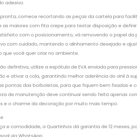
do adesivo.
pronta, comece recortando as peças da cartela para facili
e as maiores com fita crepe para testar disposição e defin
atisfeito com o posicionamento, vá removendo o papel da p
ivo com cuidado, mantendo o alinhamento desejado e ajust
o que você quer criar no ambiente.
ão definitiva, utilize a espátula de EVA enviada para pressi
ção e ativar a cola, garantindo melhor aderência do vinil à s
s pontas das borboletas, para que fiquem bem fixadas e
peza de manutenção deve continuar sendo feita apenas co
s e o charme da decoração por muito mais tempo.
te
a e comodidade, a Quartinhos dá garantia de 12 meses, pos
soal via WhatsApp.