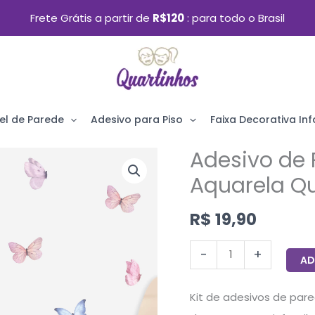
Frete Grátis a partir de
R$120
para todo o Brasil
el de Parede
Adesivo para Piso
Faixa Decorativa Infa
Adesivo de 
Adesivo
de
Aquarela Qu
Parede
R$
19,90
Borboletas
Aquarela
-
+
AD
Quarto
Menina
Kit de adesivos de par
Infantil