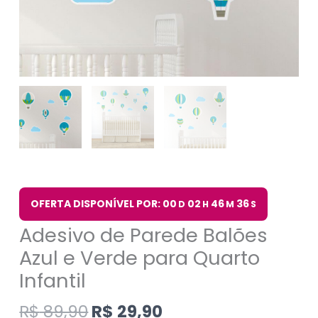
OFERTA DISPONÍVEL POR: 00
02
46
35
D
H
M
S
Adesivo de Parede Balões
Azul e Verde para Quarto
Infantil
R$
89,90
R$
29,90