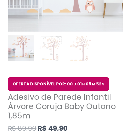
OFERTA DISPONÍVEL POR: 00
01
09
51
D
H
M
S
Adesivo de Parede Infantil
Árvore Coruja Baby Outono
1,85m
R$
89,90
R$
49,90