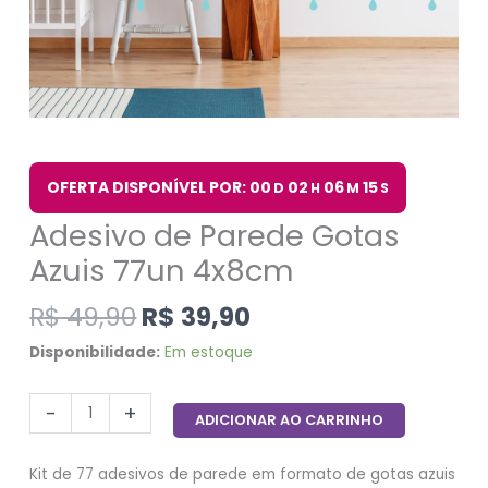
OFERTA DISPONÍVEL POR: 00
02
06
14
D
H
M
S
Adesivo de Parede Gotas
Azuis 77un 4x8cm
R$
49,90
R$
39,90
Disponibilidade:
Em estoque
-
+
ADICIONAR AO CARRINHO
Kit de 77 adesivos de parede em formato de gotas azuis