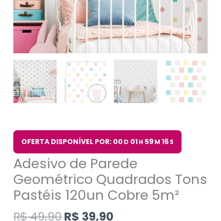
OFERTA DISPONÍVEL POR: 00
01
59
15
D
H
M
S
Adesivo de Parede
Geométrico Quadrados Tons
Pastéis 120un Cobre 5m²
R$
49,90
R$
39,90