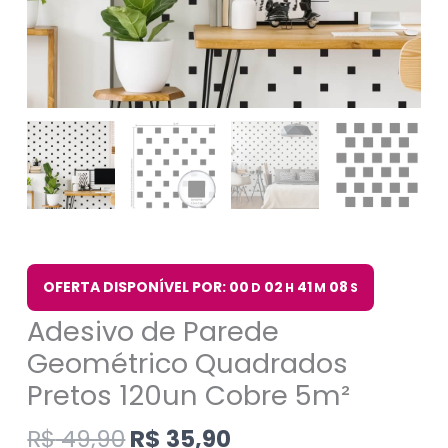
OFERTA DISPONÍVEL POR: 00
02
41
07
D
H
M
S
Adesivo de Parede
Geométrico Quadrados
Pretos 120un Cobre 5m²
R$
49,90
R$
35,90