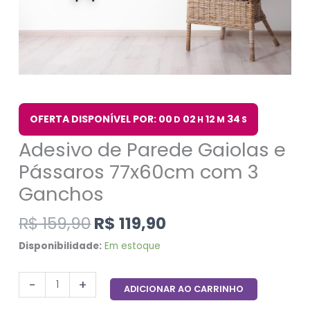
OFERTA DISPONÍVEL POR: 00
02
12
33
D
H
M
S
Adesivo de Parede Gaiolas e
Pássaros 77x60cm com 3
Ganchos
R$
159,90
R$
119,90
Disponibilidade:
Em estoque
-
+
ADICIONAR AO CARRINHO