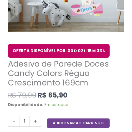
OFERTA DISPONÍVEL POR: 00
02
15
32
D
H
M
S
Adesivo de Parede Doces
Candy Colors Régua
Crescimento 169cm
R$
79,90
R$
65,90
Disponibilidade:
Em estoque
-
+
ADICIONAR AO CARRINHO