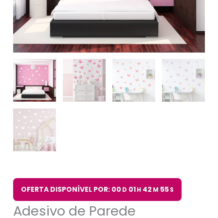
OFERTA DISPONÍVEL POR: 00
01
42
54
D
H
M
S
Adesivo de Parede