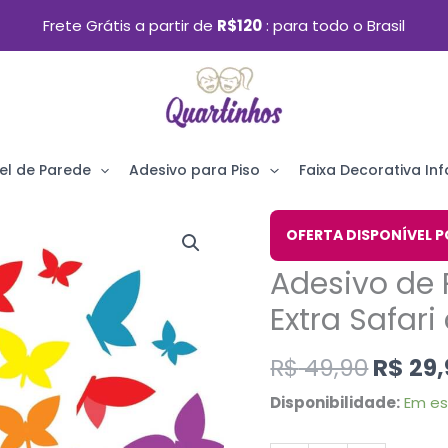
Frete Grátis a partir de
R$120
para todo o Brasil
el de Parede
Adesivo para Piso
Faixa Decorativa Infa
O
Adesivo
OFERTA DISPONÍVEL P
preço
de
Adesivo de 
origin
Parede
era:
Extra Safar
Borboletas
R$ 49,
Kit
R$
49,90
R$
29,
Extra
Disponibilidade:
Em e
Safari
com