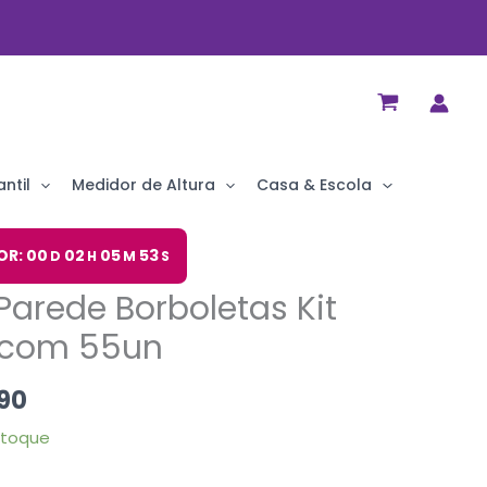
ntil
Medidor de Altura
Casa & Escola
O
OR: 00
02
05
52
D
H
M
S
preço
Parede Borboletas Kit
al
atual
é:
i com 55un
90.
R$ 29,90.
90
stoque