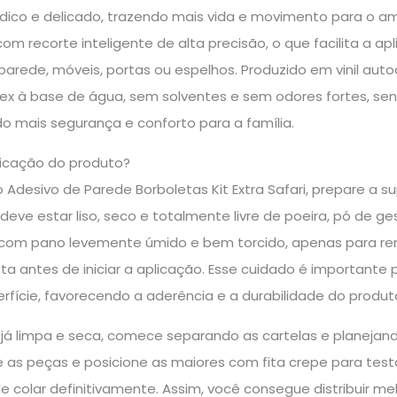
lúdico e delicado, trazendo mais vida e movimento para o 
com recorte inteligente de alta precisão, o que facilita a a
arede, móveis, portas ou espelhos. Produzido em vinil auto
tex à base de água, sem solventes e sem odores fortes, sen
ndo mais segurança e conforto para a família.
icação do produto?
o Adesivo de Parede Borboletas Kit Extra Safari, prepare a s
eve estar liso, seco e totalmente livre de poeira, pó de ge
 com pano levemente úmido e bem torcido, apenas para re
 antes de iniciar a aplicação. Esse cuidado é importante p
rfície, favorecendo a aderência e a durabilidade do produ
 já limpa e seca, comece separando as cartelas e planeja
 as peças e posicione as maiores com fita crepe para testar
 colar definitivamente. Assim, você consegue distribuir mel