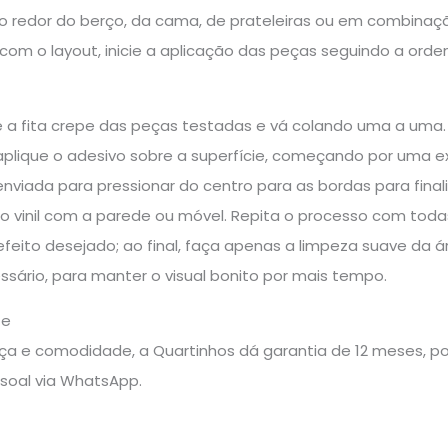
o redor do berço, da cama, de prateleiras ou em combinaçã
o com o layout, inicie a aplicação das peças seguindo a ord
ire a fita crepe das peças testadas e vá colando uma a uma. 
plique o adesivo sobre a superfície, começando por uma 
nviada para pressionar do centro para as bordas para finaliz
 vinil com a parede ou móvel. Repita o processo com todas
efeito desejado; ao final, faça apenas a limpeza suave da
sário, para manter o visual bonito por mais tempo.
te
a e comodidade, a Quartinhos dá garantia de 12 meses, pos
soal via WhatsApp.