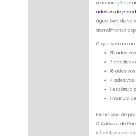
a decoração infan
Informação adicional
adesivo de parede
Avaliações (0)
água, livre de so
atendimento espe
O que vem na e
28 adesivo
7 adesivos 
16 adesivos
4 adesivos
1 espátula 
1 manual de
Benefícios do pr
O Adesivo de Par
infantil, especia