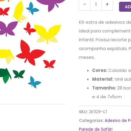
-
+
55un
AD
quantidade
Kit extra de adesivos 
ideal para complement
infantil. Possui recorte 
acompanha espátula. Pr
meses.
Cores:
Colorido v
Material:
Vinil a
Tamanho:
28 bor
e 4 de 7x5cm
SKU:
2K1129-C1
Categorias:
Adesivo de 
Parede de Safári