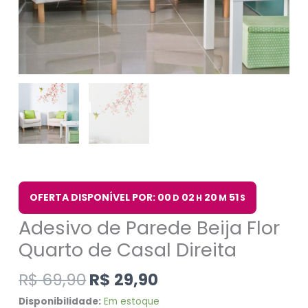
OFERTA DISPONÍVEL POR: 00
02
20
50
D
H
M
S
Adesivo de Parede Beija Flor
Quarto de Casal Direita
R$
69,90
R$
29,90
Disponibilidade:
Em estoque