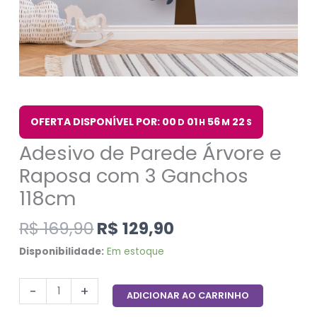
OFERTA DISPONÍVEL POR: 00
01
56
21
D
H
M
S
Adesivo de Parede Árvore e
Raposa com 3 Ganchos
118cm
R$
169,90
R$
129,90
Disponibilidade:
Em estoque
-
+
ADICIONAR AO CARRINHO