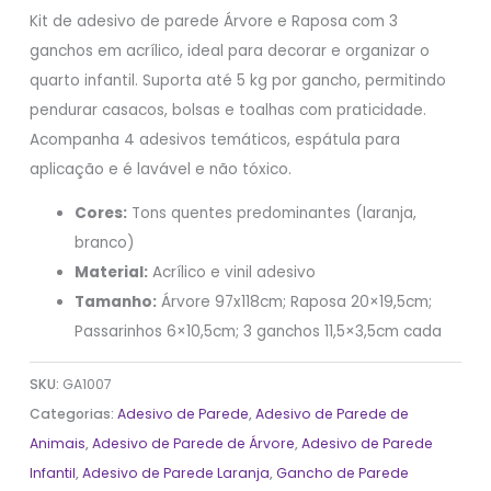
Kit de adesivo de parede Árvore e Raposa com 3
ganchos em acrílico, ideal para decorar e organizar o
quarto infantil. Suporta até 5 kg por gancho, permitindo
pendurar casacos, bolsas e toalhas com praticidade.
Acompanha 4 adesivos temáticos, espátula para
aplicação e é lavável e não tóxico.
Cores:
Tons quentes predominantes (laranja,
branco)
Material:
Acrílico e vinil adesivo
Tamanho:
Árvore 97x118cm; Raposa 20×19,5cm;
Passarinhos 6×10,5cm; 3 ganchos 11,5×3,5cm cada
SKU:
GA1007
Categorias:
Adesivo de Parede
,
Adesivo de Parede de
Animais
,
Adesivo de Parede de Árvore
,
Adesivo de Parede
Infantil
,
Adesivo de Parede Laranja
,
Gancho de Parede