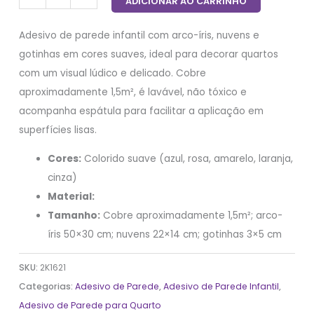
ADICIONAR AO CARRINHO
Adesivo de parede infantil com arco-íris, nuvens e
gotinhas em cores suaves, ideal para decorar quartos
com um visual lúdico e delicado. Cobre
aproximadamente 1,5m², é lavável, não tóxico e
acompanha espátula para facilitar a aplicação em
superfícies lisas.
Cores:
Colorido suave (azul, rosa, amarelo, laranja,
cinza)
Material:
Tamanho:
Cobre aproximadamente 1,5m²; arco-
íris 50×30 cm; nuvens 22×14 cm; gotinhas 3×5 cm
SKU:
2K1621
Categorias:
Adesivo de Parede
,
Adesivo de Parede Infantil
,
Adesivo de Parede para Quarto