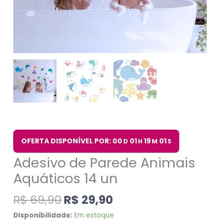
OFERTA DISPONÍVEL POR: 00
01
19
00
D
H
M
S
Adesivo de Parede Animais
Aquáticos 14 un
R$
69,90
R$
29,90
Disponibilidade:
Em estoque