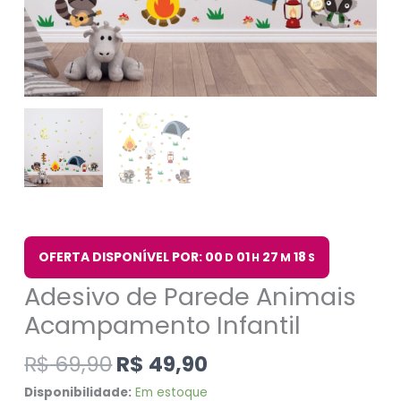
OFERTA DISPONÍVEL POR: 00
01
27
17
D
H
M
S
Adesivo de Parede Animais
Acampamento Infantil
R$
69,90
R$
49,90
Disponibilidade:
Em estoque