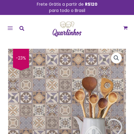
Ir
Frete Grátis a partir de
R$120
para todo o Brasil
para
MAIN
o
conteúdo
MENU
Adesivo
-23%
de
Azulejo
Hidráulico
Lavanda
Cozinha
quantidade