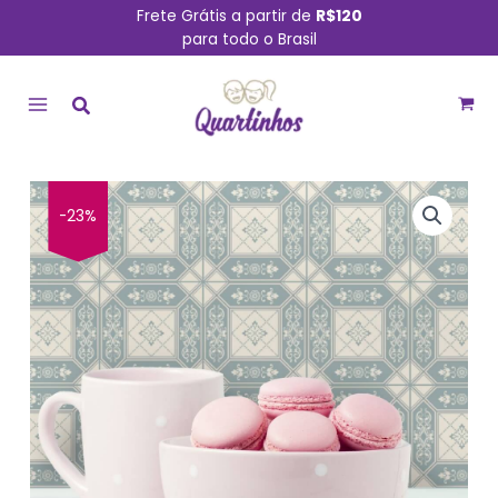
Ir
Frete Grátis a partir de
R$120
para todo o Brasil
para
MAIN
o
conteúdo
MENU
Adesivo
-23%
de
Azulejo
Azul
Porcelana
Cozinha
quantidade