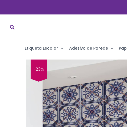
Ir
para
o
conteúdo
Etiqueta Escolar
Adesivo de Parede
Pap
-23%