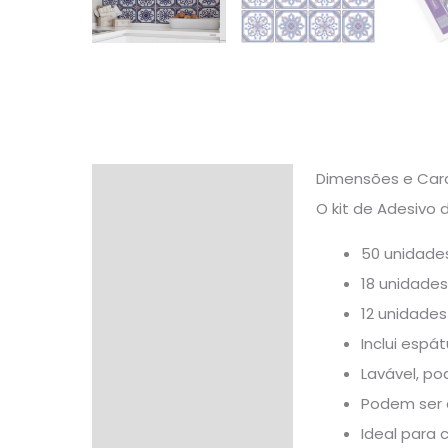
Dimensões e Carac
Descrição
O kit de Adesivo
Informação adicional
50 unidades
Avaliações (0)
18 unidades
12 unidades
Inclui espá
Lavável, po
Podem ser 
Ideal para 