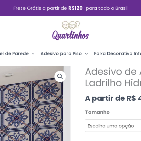
Frete Grátis a partir de
R$120
para todo o Brasil
el de Parede
Adesivo para Piso
Faixa Decorativa Infa
Adesivo de 
Adesivo
de
Ladrilho Hid
Azulejo
A partir de
R$
4
Azul
Lisboa
Tamanho
Ladrilho
Hidráulico
quantidade