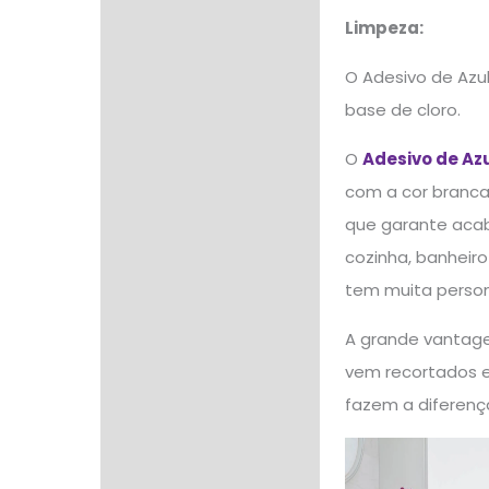
Limpeza:
O Adesivo de Azul
base de cloro.
O
Adesivo de Az
com a cor branca
que garante acaba
cozinha, banheir
tem muita persona
A grande vantagem
vem recortados e
fazem a diferenç