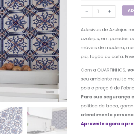
AD
-
+
Adesivos de Azulejos 
azulejos, em paredes ou
móveis de madeira, met
pia, fogão ou coifa. En
Com a QUARTINHOS,
vo
seu ambiente muito ma
pois o preço é de Fabri
Para sua segurança 
política de troca, gara
atendimento persona
Aproveite agora o pr