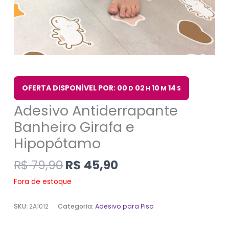
OFERTA DISPONÍVEL POR: 00
02
10
14
D
H
M
S
Adesivo Antiderrapante
Banheiro Girafa e
Hipopótamo
R$
79,90
R$
45,90
Fora de estoque
SKU:
2A1012
Categoria:
Adesivo para Piso