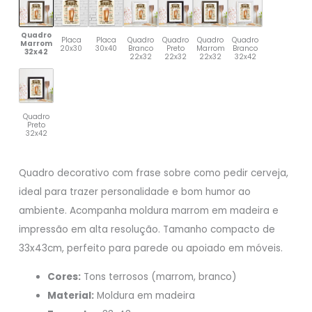
Quadro
Placa
Placa
Quadro
Quadro
Quadro
Quadro
Marrom
20x30
30x40
Branco
Preto
Marrom
Branco
32x42
22x32
22x32
22x32
32x42
Quadro
Preto
32x42
Quadro decorativo com frase sobre como pedir cerveja,
ideal para trazer personalidade e bom humor ao
ambiente. Acompanha moldura marrom em madeira e
impressão em alta resolução. Tamanho compacto de
33x43cm, perfeito para parede ou apoiado em móveis.
Cores:
Tons terrosos (marrom, branco)
Material:
Moldura em madeira