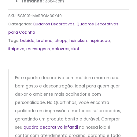
Tamanho:
33x43cm
SKU:
5C1001-MARROM30X40
Categorias:
Quadros Decorativos
,
Quadros Decorativos
para Cozinha
Tags:
bebida
,
brahma
,
chopp
,
heineken
,
inspiracao
,
itaipava
,
mensagens
,
palavras
,
skol
Este quadro decorativo com moldura marrom une
bom gosto e descontração, ideal para quem quer
deixar o ambiente mais acolhedor e com
personalidade. Na Quartinhos, você encontra
qualidade em impressão e materiais selecionados,
garantindo um produto bonito e durável. Comprar
seu
quadro decorativo infantil
na nossa loja é
contar com atendimento próximo, garantia e todo