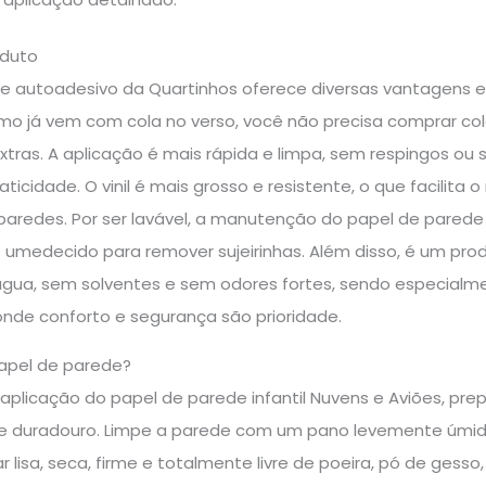
oduto
e autoadesivo da Quartinhos oferece diversas vantagens 
mo já vem com cola no verso, você não precisa comprar c
tras. A aplicação é mais rápida e limpa, sem respingos ou s
icidade. O vinil é mais grosso e resistente, o que facilita
paredes. Por ser lavável, a manutenção do papel de parede
umedecido para remover sujeirinhas. Além disso, é um prod
água, sem solventes e sem odores fortes, sendo especialme
 onde conforto e segurança são prioridade.
apel de parede?
a aplicação do papel de parede infantil Nuvens e Aviões, pr
 e duradouro. Limpe a parede com um pano levemente úmido
 lisa, seca, firme e totalmente livre de poeira, pó de gesso,