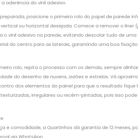
a aderência do vinil adesivo.
reparada, posicione o primeiro rolo do papel de parede inf
ertical ou horizontal desejada. Comece a remover o liner 
o vinil adesivo na parede, evitando descolar tudo de uma v
erial do centro para as laterais, garantindo uma boa fixa
rimeiro rolo, repita o processo com os demais, sempre al
idade do desenho de nuvens, aviões e estrelas. Vá aproxima
ontro dos elementos do painel para que o resultado fique h
s texturizadas, irregulares ou recém-pintadas, pois isso 
te
a e comodidade, a Quartinhos dá garantia de 12 meses, pos
soal via WhatsApp.