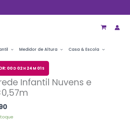
ntil
Medidor de Altura
Casa & Escola
O
OR: 00
02
24
00
D
H
M
S
preço
rede Infantil Nuvens e
al
atual
é:
0×0,57m
90.
R$ 75,90.
90
stoque