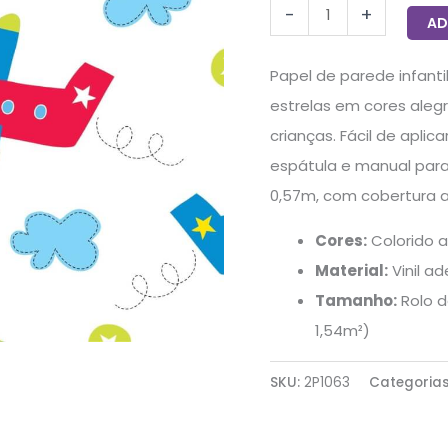
-
+
quantidade
AD
Papel de parede infant
estrelas em cores alegr
crianças. Fácil de apli
espátula e manual para
0,57m, com cobertura a
Cores:
Colorido a
Material:
Vinil ad
Tamanho:
Rolo d
1,54m²)
SKU:
2P1063
Categoria