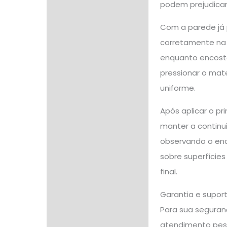
podem prejudicar 
Com a parede já p
corretamente na v
enquanto encosta 
pressionar o mat
uniforme.
Após aplicar o p
manter a continu
observando o enc
sobre superfície
final.
Garantia e supor
Para sua seguranç
atendimento pes