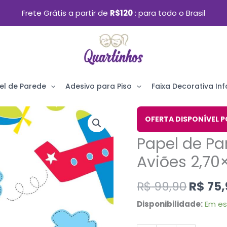
Frete Grátis a partir de
R$120
para todo o Brasil
el de Parede
Adesivo para Piso
Faixa Decorativa Infa
O
Papel
OFERTA DISPONÍVEL P
preço
de
Papel de Pa
origin
Parede
era:
Aviões 2,7
Infantil
R$ 99,
Nuvens
R$
99,90
R$
75,
e
Disponibilidade:
Em e
Aviões
2,70x0,57m