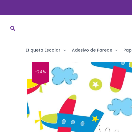
Ir
para
o
conteúdo
Etiqueta Escolar
Adesivo de Parede
Pap
-24%