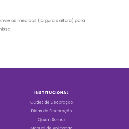
nvie as medidas (largura x altura) para
isso.
INSTITUCIONAL
Outlet de Decoração
Dicas de Decoração
Quem Somos
Manual de Aplicação