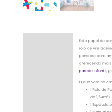
Descrição
Este papel de par
rolo de vinil ade
Informação adicional
pensado para ambi
Avaliações (0)
oferecendo mais s
parede infantil
, g
O que vem na e
1 Rolo de P
de 1,54m²).
1 Espátula 
1 Manual de