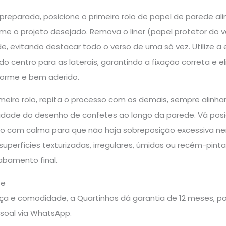
reparada, posicione o primeiro rolo de papel de parede al
rme o projeto desejado. Remova o liner (papel protetor do 
e, evitando destacar todo o verso de uma só vez. Utilize a 
o centro para as laterais, garantindo a fixação correta e e
orme e bem aderido.
rimeiro rolo, repita o processo com os demais, sempre al
idade do desenho de confetes ao longo da parede. Vá posi
do com calma para que não haja sobreposição excessiva nem
uperfícies texturizadas, irregulares, úmidas ou recém-pin
abamento final.
te
a e comodidade, a Quartinhos dá garantia de 12 meses, pos
soal via WhatsApp.