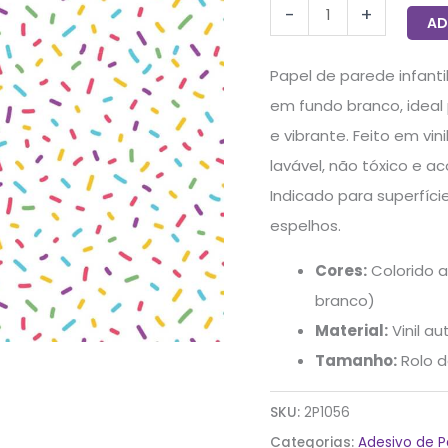
-
+
AD
Papel de parede infant
em fundo branco, ideal 
e vibrante. Feito em vin
lavável, não tóxico e 
Indicado para superfíci
espelhos.
Cores:
Colorido a
branco)
Material:
Vinil a
Tamanho:
Rolo d
SKU:
2P1056
Categorias:
Adesivo de 