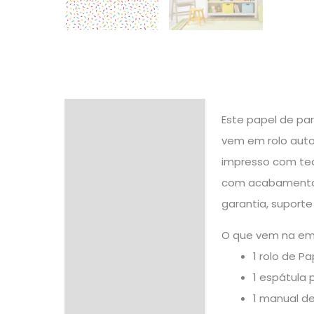
Descrição
Este papel de par
vem em rolo autoa
Informação adicional
impresso com tecn
Avaliações (0)
com acabamento d
garantia, suport
O que vem na e
1 rolo de P
1 espátula 
1 manual d