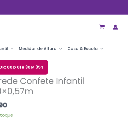
ntil
Medidor de Altura
Casa & Escola
O
OR: 00
01
30
35
D
H
M
S
preço
rede Confete Infantil
al
atual
é:
70×0,57m
90.
R$ 75,90.
90
stoque