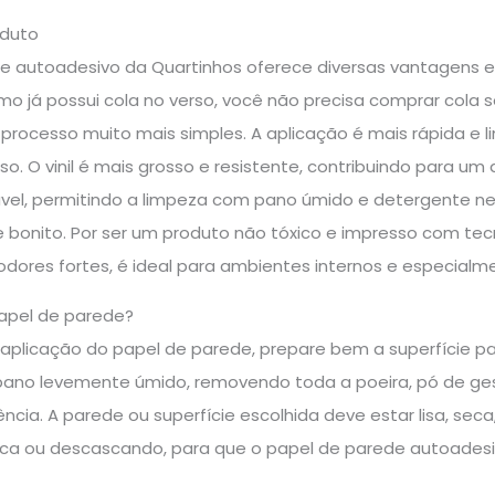
oduto
e autoadesivo da Quartinhos oferece diversas vantagens 
mo já possui cola no verso, você não precisa comprar cola
processo muito mais simples. A aplicação é mais rápida e l
so. O vinil é mais grosso e resistente, contribuindo para um
vável, permitindo a limpeza com pano úmido e detergente ne
bonito. Por ser um produto não tóxico e impresso com tec
dores fortes, é ideal para ambientes internos e especialme
apel de parede?
a aplicação do papel de parede, prepare bem a superfície p
no levemente úmido, removendo toda a poeira, pó de ges
ência. A parede ou superfície escolhida deve estar lisa, sec
sca ou descascando, para que o papel de parede autoadesi