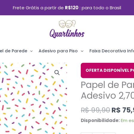
Frete Grátis a partir de
R$120
para todo o Brasil
el de Parede
Adesivo para Piso
Faixa Decorativa Infa
O
Papel
OFERTA DISPONÍVEL P
preço
de
Papel de Pa
origin
Parede
era:
Adesivo 2,
Confete
R$ 99,
Infantil
R$
99,90
R$
75,
Adesivo
Disponibilidade:
Em e
2,70x0,57m
quantidade