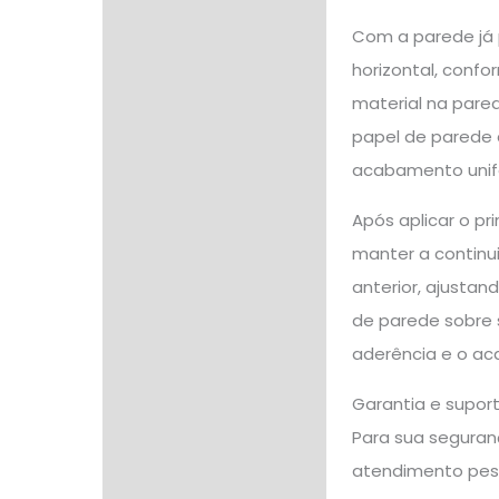
Com a parede já p
horizontal, confo
material na pared
papel de parede d
acabamento unif
Após aplicar o p
manter a continu
anterior, ajustan
de parede sobre s
aderência e o ac
Garantia e supor
Para sua seguranç
atendimento pes