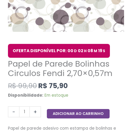
OFERTA DISPONÍVEL POR: 00
02
08
19
D
H
M
S
Papel de Parede Bolinhas
Circulos Fendi 2,70×0,57m
R$
99,90
R$
75,90
Disponibilidade:
Em estoque
-
+
ADICIONAR AO CARRINHO
Papel de parede adesivo com estampa de bolinhas e