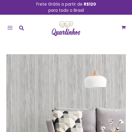
Ir
Frete Grátis a partir de
R$120
para todo o Brasil
para
MAIN
o
conteúdo
MENU