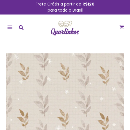
Ir
Frete Grátis a partir de
R$120
para todo o Brasil
para
MAIN
o
conteúdo
MENU