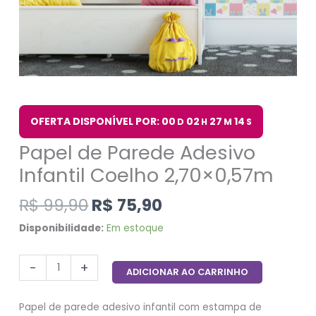
OFERTA DISPONÍVEL POR: 00
02
27
14
D
H
M
S
Papel de Parede Adesivo
Infantil Coelho 2,70×0,57m
R$
99,90
R$
75,90
Disponibilidade:
Em estoque
-
+
ADICIONAR AO CARRINHO
Papel de parede adesivo infantil com estampa de