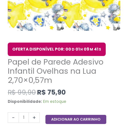
OFERTA DISPONÍVEL POR: 00
01
09
40
D
H
M
S
Papel de Parede Adesivo
Infantil Ovelhas na Lua
2,70×0,57m
R$
99,90
R$
75,90
Disponibilidade:
Em estoque
-
+
ADICIONAR AO CARRINHO