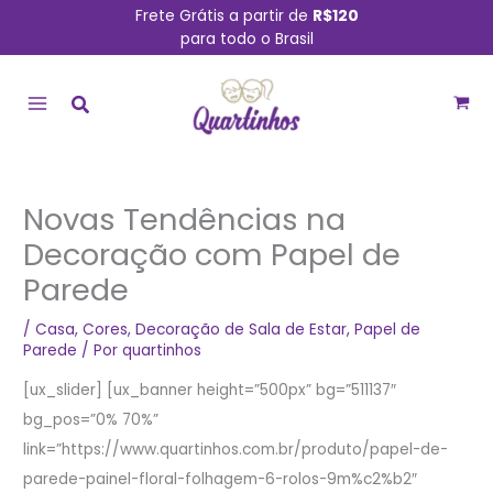
Ir
Frete Grátis a partir de
R$120
para todo o Brasil
para
MAIN
o
conteúdo
MENU
Novas Tendências na
Decoração com Papel de
Parede
/
Casa
,
Cores
,
Decoração de Sala de Estar
,
Papel de
Parede
/ Por
quartinhos
[ux_slider] [ux_banner height=”500px” bg=”511137″
bg_pos=”0% 70%”
link=”https://www.quartinhos.com.br/produto/papel-de-
parede-painel-floral-folhagem-6-rolos-9m%c2%b2″