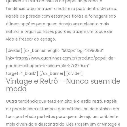
Quando se trata de estilos de papel de parede, a
tendência atual é trazer a natureza para dentro de casa.
Papéis de parede com estampas florais e folhagens são
ótimas opções para quem deseja um ambiente mais
natural e orgânico. Esses padrões trazem um toque de
vida e frescor ao espaço.
[divider] [ux_banner height=”500px” bg=”499086″
link=”https://www.quartinhos.com.br/produto/papel-de-
parede-folhagem-e-onca-rolo-57x270cm”
target=”_blank”] [/ux_banner] [divider]
Vintage e Retrô – Nunca saem de
moda
Outra tendência que está em alta é o estilo retrô. Papéis
de parede com estampas geométricas ou de bolinhas em
tons pastel são perfeitos para quem deseja um ambiente
mais divertido e descontraído. Eles trazem um ar vintage e