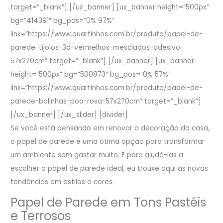
target=”_blank”] [/ux_banner] [ux_banner height=”500px”
bg=”414391″ bg_pos=”0% 97%”
link=”https://www.quartinhos.com.br/produto/papel-de-
parede-tijolos-3d-vermelhos-mesclados-adesivo-
57x270cm” target=”_blank”] [/ux_banner] [ux_banner
height=”500px” bg=”500873″ bg_pos=”0% 57%”
link=”https://www.quartinhos.com.br/produto/papel-de-
parede-bolinhas-poa-rosa-57x270cm” target=”_blank”]
[/ux_banner] [/ux_slider] [divider]
Se você está pensando em renovar a decoração da casa,
o papel de parede é uma ótima opção para transformar
um ambiente sem gastar muito. E para ajudá-las a
escolher o papel de parede ideal, eu trouxe aqui as novas
tendências em estilos e cores.
Papel de Parede em Tons Pastéis
e Terrosos