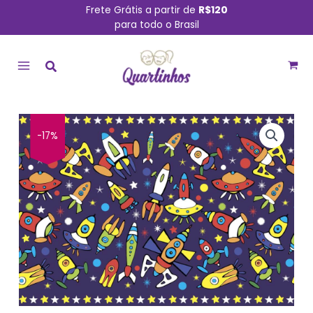
Ir
Frete Grátis a partir de
R$120
para todo o Brasil
para
MAIN
o
conteúdo
MENU
Faixa
-17%
Adesiva
para
Quarto
de
Menino
Espaço
Sideral
quantidade