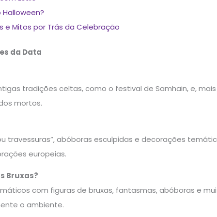
 Halloween?
as e Mitos por Trás da Celebração
ões da Data
tigas tradições celtas, como o festival de Samhain, e, mais 
dos mortos.
s ou travessuras”, abóboras esculpidas e decorações temátic
brações europeias.
as Bruxas?
máticos com figuras de bruxas, fantasmas, abóboras e muito
mente o ambiente.