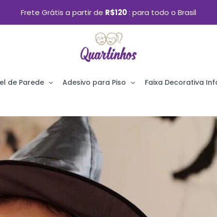
Frete Grátis a partir de
R$120
para todo o Brasil
el de Parede
Adesivo para Piso
Faixa Decorativa Infa