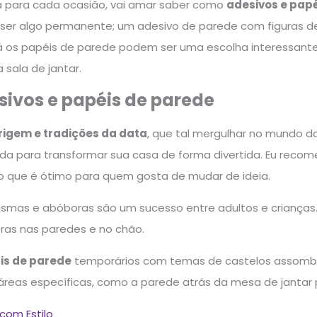
a para cada ocasião, vai amar saber como
adesivos e pap
a ser algo permanente; um adesivo de parede com figuras 
Já os papéis de parede podem ser uma escolha interessante
sala de jantar.
ivos e papéis de parede
rigem e tradições da data
, que tal mergulhar no mundo d
da para transformar sua casa de forma divertida. Eu recom
 o que é ótimo para quem gosta de mudar de ideia.
smas e abóboras são um sucesso entre adultos e crianças. 
ras nas paredes e no chão.
is de parede
temporários com temas de castelos assombra
eas específicas, como a parede atrás da mesa de jantar p
com Estilo