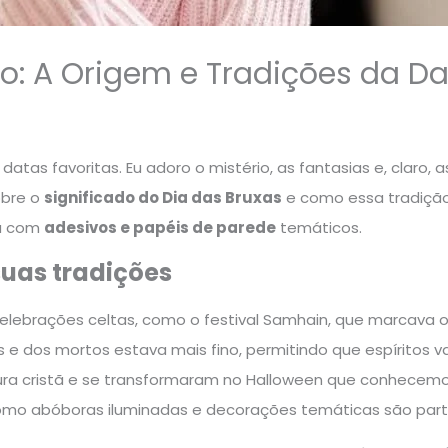
do: A Origem e Tradições da D
datas favoritas. Eu adoro o mistério, as fantasias e, claro,
obre o
significado do Dia das Bruxas
e como essa tradiçã
ma com
adesivos e papéis de parede
temáticos.
suas tradições
lebrações celtas, como o festival Samhain, que marcava o fi
s e dos mortos estava mais fino, permitindo que espíritos
ura cristã e se transformaram no Halloween que conhecemo
como abóboras iluminadas e decorações temáticas são part