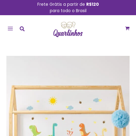
Ir
Frete Grátis a partir de
R$120
para todo o Brasil
para
MAIN
o
conteúdo
MENU