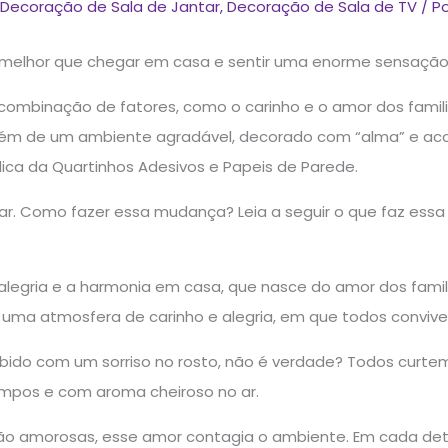
Decoração de Sala de Jantar
,
Decoração de Sala de TV
/ P
 melhor que chegar em casa e sentir uma enorme sensação
ombinação de fatores, como o carinho e o amor dos familiar
m de um ambiente agradável, decorado com “alma” e aco
a da Quartinhos Adesivos e Papeis de Parede.
ar. Como fazer essa mudança? Leia a seguir o que faz essa
legria e a harmonia em casa, que nasce do amor dos familia
uma atmosfera de carinho e alegria, em que todos convive
ido com um sorriso no rosto, não é verdade? Todos curte
mpos e com aroma cheiroso no ar.
são amorosas, esse amor contagia o ambiente. Em cada det