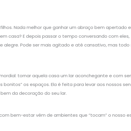
s filhos. Nada melhor que ganhar um abraço bem apertado e 
 em casa? E depois passar o tempo conversando com eles, f
 alegre. Pode ser mais agitado e até cansativo, mas todo 
mordial: tornar aquela casa um lar aconchegante e com s
is bonitos” os espaços. Ela é feita para levar aos nossos 
ar bem da decoração do seu lar.
m bem-estar vêm de ambientes que “tocam” o nosso espírit