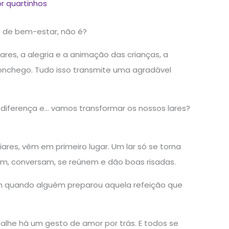
or
quartinhos
 de bem-estar, não é?
es, a alegria e a animação das crianças, a
nchego. Tudo isso transmite uma agradável
 diferença e… vamos transformar os nossos lares?
res, vêm em primeiro lugar. Um lar só se torna
m, conversam, se reúnem e dão boas risadas.
m quando alguém preparou aquela refeição que
alhe há um gesto de amor por trás. E todos se