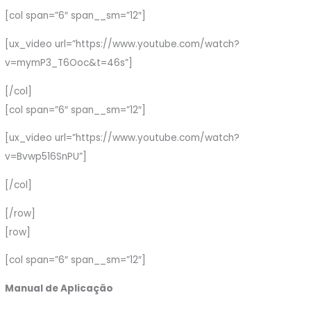
[col span=”6″ span__sm=”12″]
[ux_video url=”https://www.youtube.com/watch?
v=mymP3_T6Ooc&t=46s”]
[/col]
[col span=”6″ span__sm=”12″]
[ux_video url=”https://www.youtube.com/watch?
v=Bvwp516SnPU”]
[/col]
[/row]
[row]
[col span=”6″ span__sm=”12″]
Manual de Aplicação