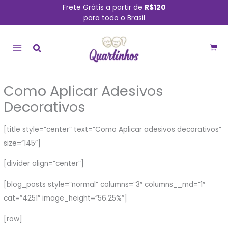
Ir
Frete Grátis a partir de
R$120
para todo o Brasil
para
MAIN
o
conteúdo
MENU
Como Aplicar Adesivos
Decorativos
[title style=”center” text=”Como Aplicar adesivos decorativos”
size=”145″]
[divider align=”center”]
[blog_posts style=”normal” columns=”3″ columns__md=”1″
cat=”4251″ image_height=”56.25%”]
[row]