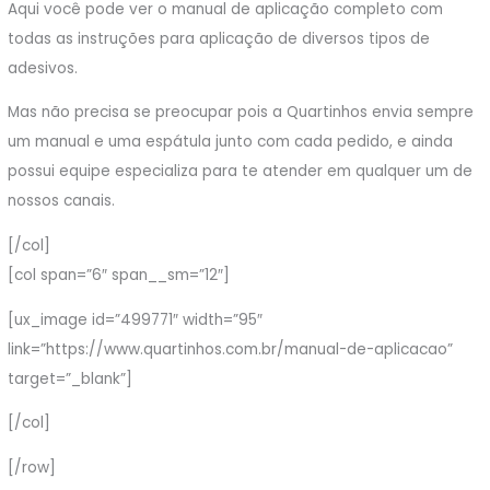
Aqui você pode ver o manual de aplicação completo com
todas as instruções para aplicação de diversos tipos de
adesivos.
Mas não precisa se preocupar pois a Quartinhos envia sempre
um manual e uma espátula junto com cada pedido, e ainda
possui equipe especializa para te atender em qualquer um de
nossos canais.
[/col]
[col span=”6″ span__sm=”12″]
[ux_image id=”499771″ width=”95″
link=”https://www.quartinhos.com.br/manual-de-aplicacao”
target=”_blank”]
[/col]
[/row]