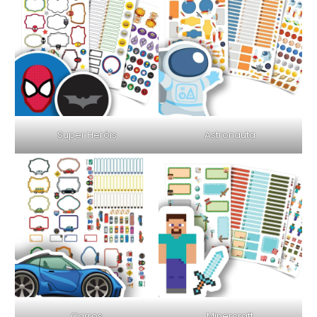
Super Heróis
Astronauta
Carros
Minercraft