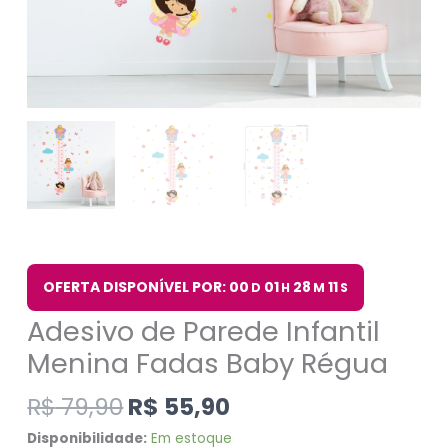
OFERTA DISPONÍVEL POR: 00
01
28
11
D
H
M
S
Adesivo de Parede Infantil
Menina Fadas Baby Régua
R$
79,90
R$
55,90
Disponibilidade:
Em estoque