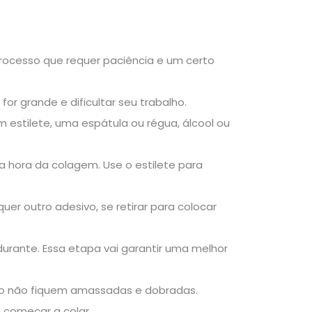
rocesso que requer paciência e um certo
or grande e dificultar seu trabalho.
m estilete, uma espátula ou régua, álcool ou
 hora da colagem. Use o estilete para
uer outro adesivo, se retirar para colocar
urante. Essa etapa vai garantir uma melhor
to não fiquem amassadas e dobradas.
 começar a colar.