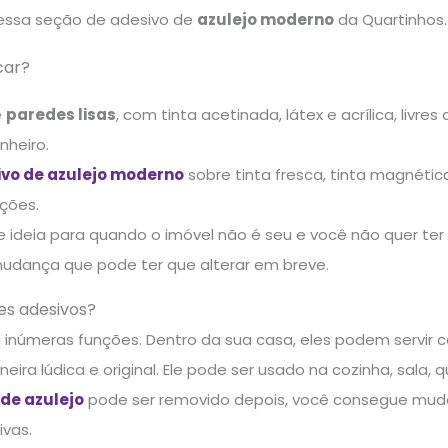
essa seção de adesivo de
azulejo moderno
da Quartinhos. 
car?
e
paredes lisas
, com tinta acetinada, látex e acrílica, livr
nheiro.
vo de azulejo moderno
sobre tinta fresca, tinta magnética,
ações.
 ideia para quando o imóvel não é seu e você não quer ter
udança que pode ter que alterar em breve.
es adesivos?
inúmeras funções. Dentro da sua casa, eles podem servir
ira lúdica e original. Ele pode ser usado na cozinha, sala, 
de azulejo
pode ser removido depois, você consegue muda
ivas.