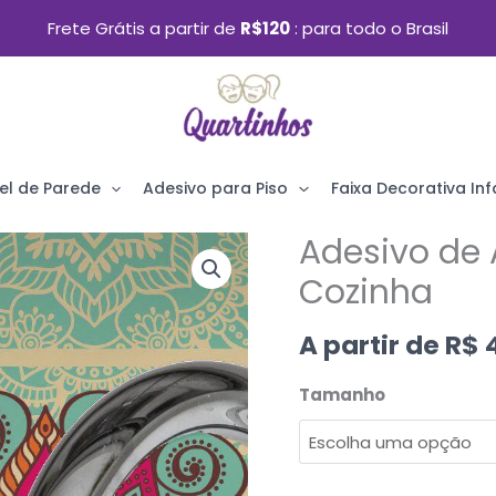
Frete Grátis a partir de
R$120
para todo o Brasil
el de Parede
Adesivo para Piso
Faixa Decorativa Infa
Adesivo de 
Adesivo
de
Cozinha
Azulejo
A partir de
R$
4
Floral
Boho
Tamanho
para
Cozinha
quantidade