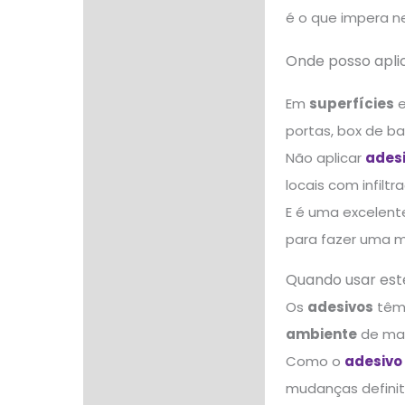
é o que impera n
Onde posso apli
Em
superfícies
portas, box de ba
Não aplicar
adesi
locais com infiltr
E é uma excelente
para fazer uma m
Quando usar est
Os
adesivos
têm 
ambiente
de mane
Como o
adesivo 
mudanças definit