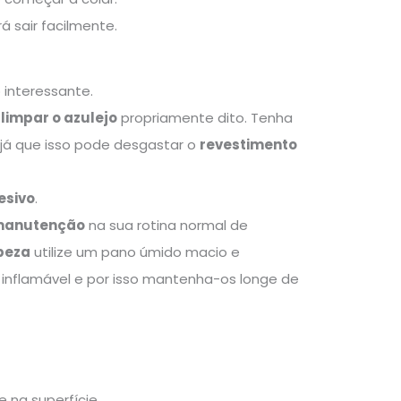
á sair facilmente.
 interessante.
a
limpar o azulejo
propriamente dito. Tenha
já que isso pode desgastar o
revestimento
esivo
.
anutenção
na sua rotina normal de
peza
utilize um pano úmido macio e
inflamável e por isso mantenha-os longe de
 na superfície.