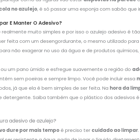
cola no azulejo
, é só passar uma esponja com sabão que ir
ar E Manter O Adesivo?
 realmente muito simples e por isso o azulejo adesivo é tão
er feita com um desengordurante, o mesmo utilizado par
ara não exagerar no uso da água e de produtos químicos, 
 ou um pano úmido e esfregue suavemente a região do
ad
ntém sem poeiras e sempre limpo. Você pode incluir essa
m
os, já que ela é bem simples de ser feita. Na
hora da lim
 detergente. Saiba também que o plástico dos adesivos é 
ra adesivo de azulejo?
vo dure por mais tempo
é preciso ter
cuidado ao limpar
.
l ser resistente a água, nada de jogar o líquido diretamente