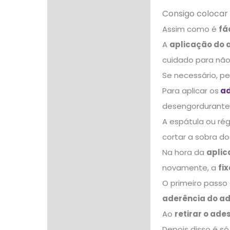
Consigo colocar 
Assim como é
fá
A
aplicação do a
cuidado para não 
Se necessário, pe
Para aplicar os
ad
desengordurante
A espátula ou ré
cortar a sobra d
Na hora da
aplic
novamente, a
fi
O primeiro passo
aderência do ad
Ao
retirar o ade
Depois disso é só