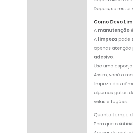
Depois, se restar
Como Devo Limp
A
manutenção
é
A
limpeza
pode s
apenas atenção p
adesivo
.
Use uma esponja
Assim, você o ma
limpeza dos cômod
algumas gotas de
velas e fogões.
Quanto tempo du
Para que o
adesi
Apesar do materia