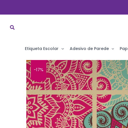
Ir
para
o
conteúdo
Etiqueta Escolar
Adesivo de Parede
Pap
-17%