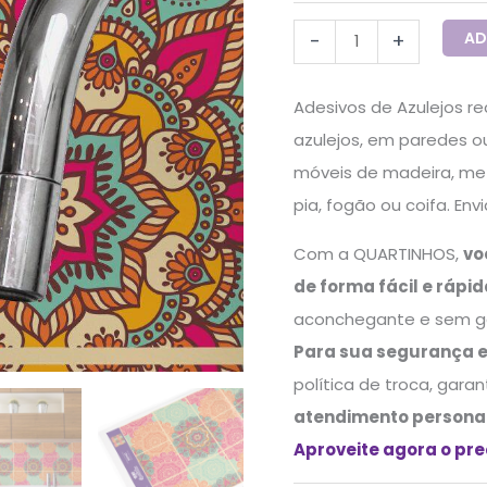
AD
-
+
Adesivos de Azulejos 
azulejos, em paredes ou
móveis de madeira, met
pia, fogão ou coifa. En
Com a QUARTINHOS,
vo
de forma fácil e rápi
aconchegante e sem gas
Para sua segurança 
política de troca, gara
atendimento persona
Aproveite agora o pr