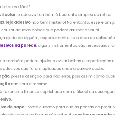
de forma fácil?
cil colar
, o adesivo também é bastante simples de retirar.
zulejo adesivo
não tem mistério! No entanto, esse é um p
causar aquelas bolhas que podem arruinar o visual.
ça ajuda de alguém, especialmente se a área de aplicação f
esivos na parede
, alguns instrumentos são necessários: u
.
gua também podem ajudar a evitar bolhas e imperfeições na
os adesivos que foram aplicados onde a parede acaba.
ação
, preste atenção para não errar, pois assim como qualq
xação
não será a mesma.
 é fazer uma limpeza caprichada com o álcool ou desengord
esivo
.
sivo do papel
, tome cuidado para que as pontas do produ
 planejar como as figuras vão estar
dispostas na parede
e