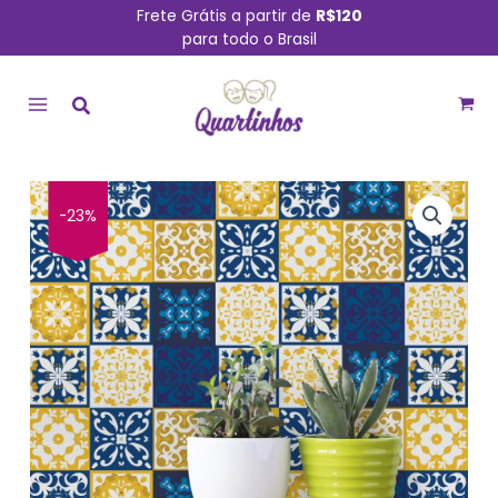
Ir
Frete Grátis a partir de
R$120
para todo o Brasil
para
MAIN
o
conteúdo
MENU
Adesivo
-23%
de
Azulejo
Azul
Cobalto
Cozinha
quantidade