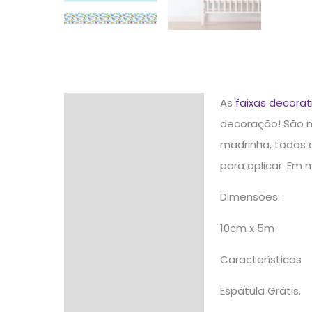
As
faixas decorat
Descrição
decoração! São m
Informação adicional
madrinha, todos 
para aplicar. Em 
Avaliações (0)
Dimensões:
10cm x 5m
Características
Espátula Grátis.