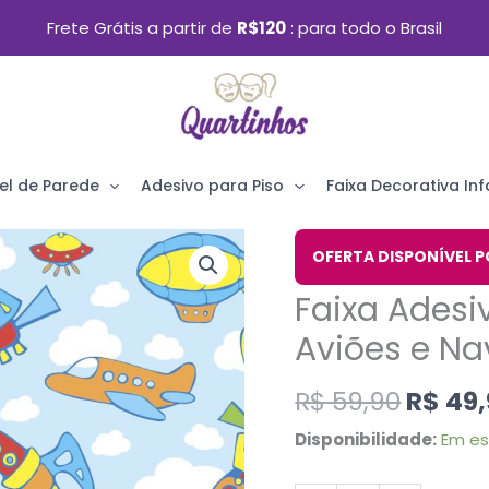
Frete Grátis a partir de
R$120
para todo o Brasil
el de Parede
Adesivo para Piso
Faixa Decorativa Infa
O
Faixa
OFERTA DISPONÍVEL P
preço
Adesiva
Faixa Adesi
origin
Para
era:
Aviões e N
Quarto
R$ 59,
Meninos
R$
59,90
R$
49,
Aviões
Disponibilidade:
Em e
e
Naves