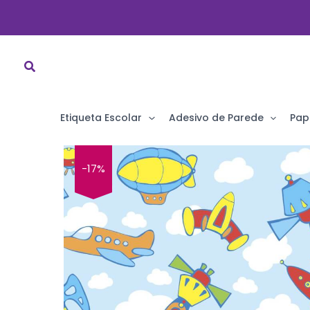
Ir
para
o
conteúdo
Etiqueta Escolar
Adesivo de Parede
Pap
-17%