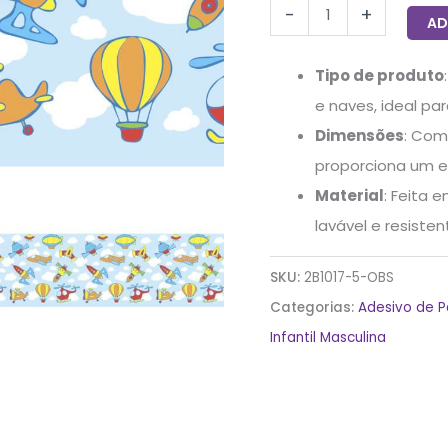
-
+
5mx10cm
AD
quantidade
Tipo de produto
e naves, ideal pa
Dimensões
: Com
proporciona um e
Material
: Feita 
lavável e resiste
SKU:
2B1017-5-OBS
Categorias:
Adesivo de P
Infantil Masculina