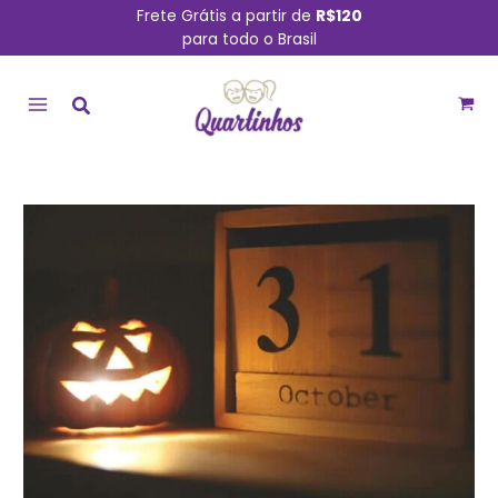
Ir
Frete Grátis a partir de
R$120
para todo o Brasil
para
MAIN
o
conteúdo
MENU