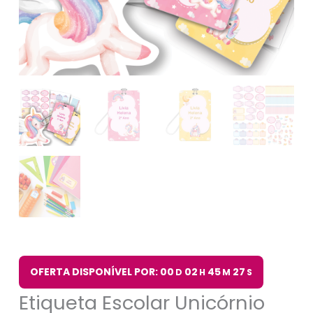
OFERTA DISPONÍVEL POR: 00
02
45
26
D
H
M
S
Etiqueta Escolar Unicórnio