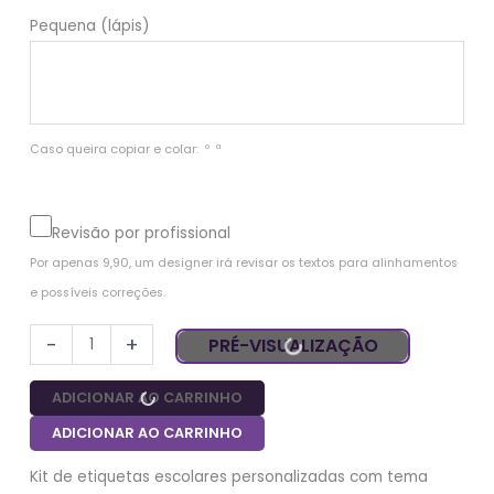
Pequena (lápis)
Caso queira copiar e colar:  º  ª
Revisão por profissional
Por apenas 9,90, um designer irá revisar os textos para alinhamentos 
e possíveis correções.
-
+
PRÉ-VISUALIZAÇÃO
ADICIONAR AO CARRINHO
ADICIONAR AO CARRINHO
Kit de etiquetas escolares personalizadas com tema