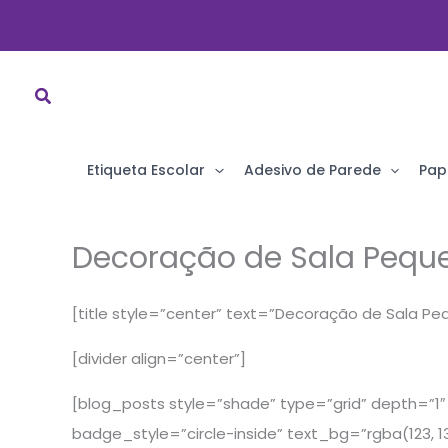
Ir
para
o
conteúdo
Etiqueta Escolar
Adesivo de Parede
Pap
Decoração de Sala Pequ
[title style=”center” text=”Decoração de Sala Pe
[divider align=”center”]
[blog_posts style=”shade” type=”grid” depth=”1″ 
badge_style=”circle-inside” text_bg=”rgba(123, 136