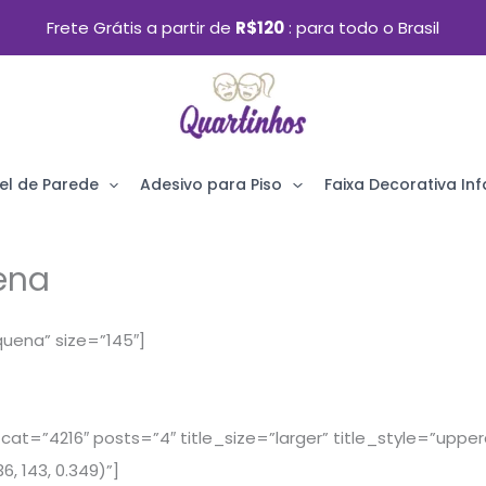
Frete Grátis a partir de
R$120
para todo o Brasil
el de Parede
Adesivo para Piso
Faixa Decorativa Infa
ena
quena” size=”145″]
cat=”4216″ posts=”4″ title_size=”larger” title_style=”upp
, 143, 0.349)”]