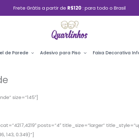
Frete Grátis a partir de
R$120
para todo o Brasil
el de Parede
Adesivo para Piso
Faixa Decorativa Infa
de
ande” size=”145″]
cat=”4217,4219″ posts=”4″ title_size=”larger” title_style
, 143, 0.349)”]