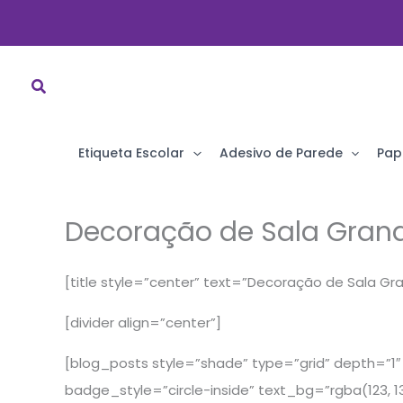
Ir
para
o
conteúdo
Etiqueta Escolar
Adesivo de Parede
Pap
Decoração de Sala Gran
[title style=”center” text=”Decoração de Sala Gr
[divider align=”center”]
[blog_posts style=”shade” type=”grid” depth=”1″ 
badge_style=”circle-inside” text_bg=”rgba(123, 136