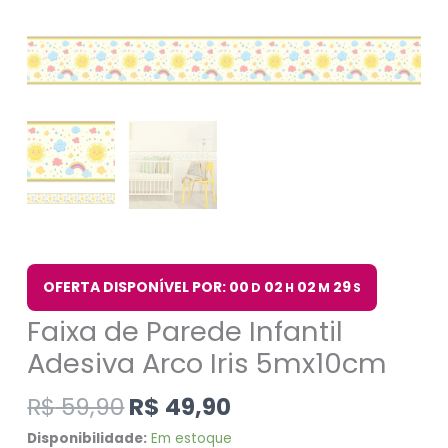
OFERTA DISPONÍVEL POR: 00
02
02
28
D
H
M
S
Faixa de Parede Infantil
Adesiva Arco Iris 5mx10cm
R$
59,90
R$
49,90
Disponibilidade:
Em estoque