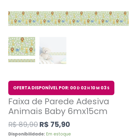
OFERTA DISPONÍVEL POR: 00
02
10
03
D
H
M
S
Faixa de Parede Adesiva
Animais Baby 6mx15cm
R$
89,90
R$
75,90
Disponibilidade:
Em estoque