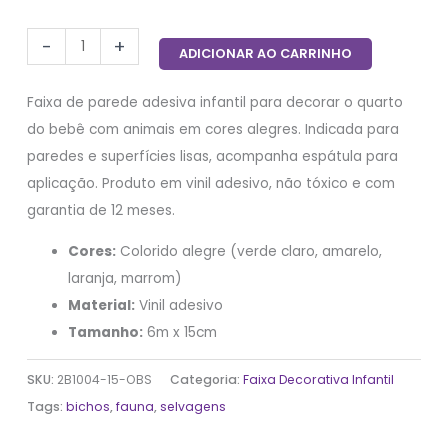
-
+
ADICIONAR AO CARRINHO
Faixa de parede adesiva infantil para decorar o quarto
do bebê com animais em cores alegres. Indicada para
paredes e superfícies lisas, acompanha espátula para
aplicação. Produto em vinil adesivo, não tóxico e com
garantia de 12 meses.
Cores:
Colorido alegre (verde claro, amarelo,
laranja, marrom)
Material:
Vinil adesivo
Tamanho:
6m x 15cm
SKU:
2B1004-15-OBS
Categoria:
Faixa Decorativa Infantil
Tags:
bichos
,
fauna
,
selvagens