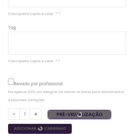
Caso queira copiar e colar:  º  ª
Tag
Caso queira copiar e colar:  º  ª
Revisão por profissional
Por apenas 9,90, um designer irá revisar os textos para alinhamentos 
e possíveis correções.
-
+
PRÉ-VISUALIZAÇÃO
ADICIONAR AO CARRINHO