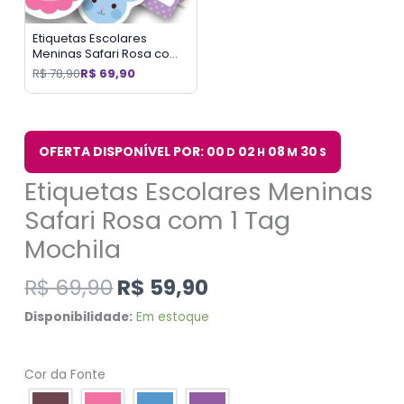
Etiquetas Escolares
Meninas Safari Rosa com
2 Tags Mochila
R$
78,90
R$
69,90
OFERTA DISPONÍVEL POR: 00
02
08
29
D
H
M
S
Etiquetas Escolares Meninas
Safari Rosa com 1 Tag
Mochila
R$
69,90
R$
59,90
Disponibilidade:
Em estoque
Cor da Fonte