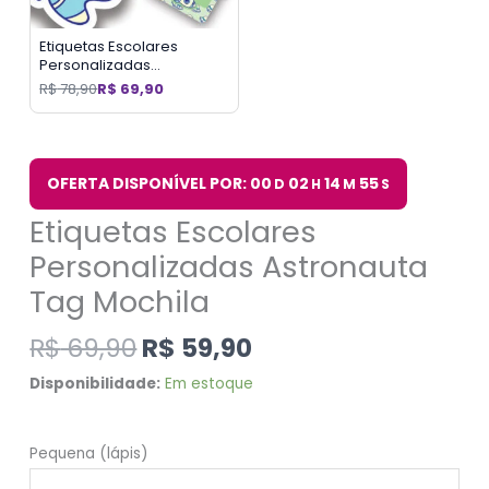
Etiquetas Escolares
Personalizadas
Astronauta 2 Tags Mochila
R$
78,90
R$
69,90
OFERTA DISPONÍVEL POR: 00
02
14
54
D
H
M
S
Etiquetas Escolares
Personalizadas Astronauta
Tag Mochila
R$
69,90
R$
59,90
Disponibilidade:
Em estoque
Pequena (lápis)