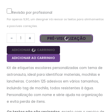
Revisão por profissional
Por apenas 9,90, um designer irá revisar os textos para alinhamentos 
e possíveis correções.
-
+
PRÉ-VISUALIZAÇÃO
ADICIONAR AO CARRINHO
ADICIONAR AO CARRINHO
Kit de etiquetas escolares personalizadas com tema de
astronauta, ideal para identificar materiais, mochilas e
lancheiras. Contém 125 adesivos em vários tamanhos,
incluindo tag de mochila, todos resistentes à água.
Personalização com nome e série ajuda na organização
e evita perda de itens.
Os textos não são revisados
, exceto com o serviço de